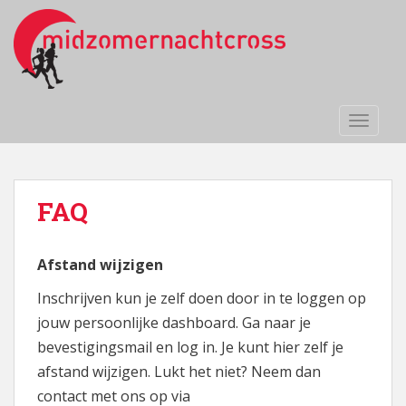
S
k
i
p
t
o
TOGGLE
m
a
i
n
FAQ
c
o
n
Afstand wijzigen
t
Inschrijven kun je zelf doen door in te loggen op
e
jouw persoonlijke dashboard. Ga naar je
n
t
bevestigingsmail en log in. Je kunt hier zelf je
afstand wijzigen. Lukt het niet? Neem dan
contact met ons op via